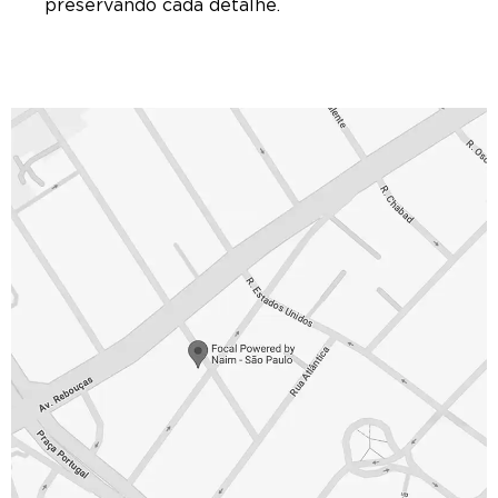
preservando cada detalhe.
CONTATO
Focal Powered by Naim – São Paulo
Alameda Gabriel Monteiro da Silva, 334, Jardim
Paulista, São Paulo/SP
sdsweoxxx
(11) 2136-0600
Seg. :
10:00 – 19:00
Ter. :
10:00 – 19:00
Qua. :
10:00 – 19:00
Qui. :
10:00 – 19:00
Sex. :
10:00 – 19:00
Sáb. :
10:00 – 14:00